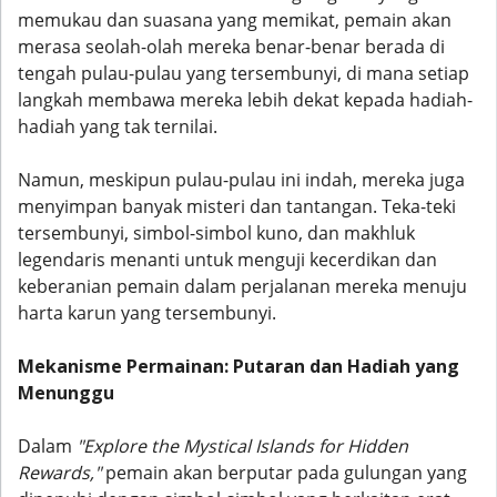
memukau dan suasana yang memikat, pemain akan
merasa seolah-olah mereka benar-benar berada di
tengah pulau-pulau yang tersembunyi, di mana setiap
langkah membawa mereka lebih dekat kepada hadiah-
hadiah yang tak ternilai.
Namun, meskipun pulau-pulau ini indah, mereka juga
menyimpan banyak misteri dan tantangan. Teka-teki
tersembunyi, simbol-simbol kuno, dan makhluk
legendaris menanti untuk menguji kecerdikan dan
keberanian pemain dalam perjalanan mereka menuju
harta karun yang tersembunyi.
Mekanisme Permainan: Putaran dan Hadiah yang
Menunggu
Dalam
"Explore the Mystical Islands for Hidden
Rewards,"
pemain akan berputar pada gulungan yang