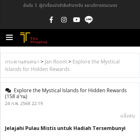
อันดับ 1 ผู้นำเรื่องนำเข้าสินค้าจากจีน และบริการครบวงจร
กระดานสนทนา
>
Jan Room
>
Explore the Mystical
Islands for Hidden Rewards
Explore the Mystical Islands for Hidden Rewards
(158 อ่าน)
24 ก.พ. 2568 22:19
แจ้งลบ
Jelajahi Pulau Mistis untuk Hadiah Tersembunyi