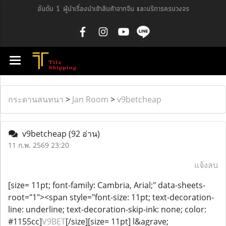
อันดับ 1 ผู้นำเรื่องนำเข้าสินค้าจากจีน และบริการครบวงจร
กระดานสนทนา
>
Jan Room
>
v9betcheap
v9betcheap
(92 อ่าน)
11 ก.พ. 2569 23:20
แจ้งลบ
[size= 11pt; font-family: Cambria, Arial;" data-sheets-
root="1"><span style="font-size: 11pt; text-decoration-
line: underline; text-decoration-skip-ink: none; color:
#1155cc]
V9BET
[/size][size= 11pt] l&agrave;