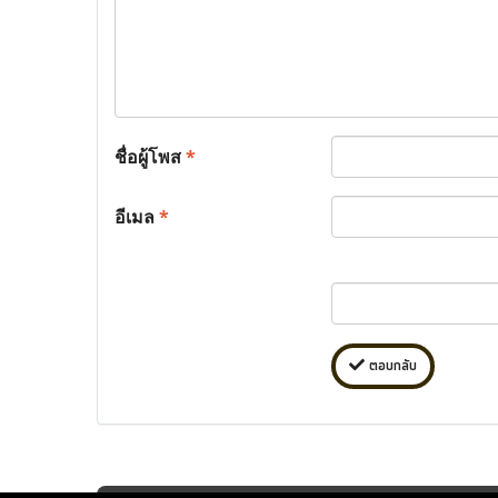
ชื่อผู้โพส
*
อีเมล
*
ตอบกลับ