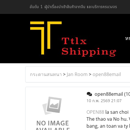
อันดับ 1 ผู้นำเรื่องนำเข้าสินค้าจากจีน และบริการครบวงจร
ห
กระดานสนทนา
>
Jan Room
>
open88email
open88email
(1
10 ก.พ. 2569 21:07
OPEN88
la san choi
The thao va No hu. 
bang, an toan va ty 