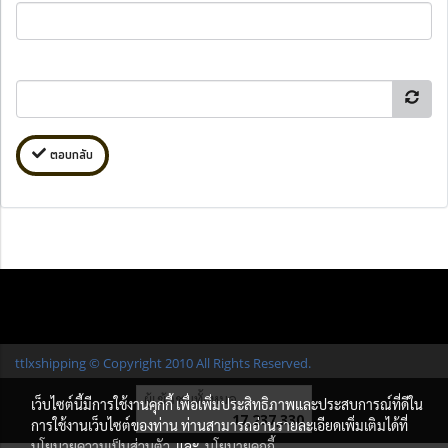
ตอบกลับ
ttlxshipping © Copyright 2010 All Rights Reserved.
ผู้เข้าชมทั้งหมด
เว็บไซต์นี้มีการใช้งานคุกกี้ เพื่อเพิ่มประสิทธิภาพและประสบการณ์ที่ดีใน
17,237,330
การใช้งานเว็บไซต์ของท่าน ท่านสามารถอ่านรายละเอียดเพิ่มเติมได้ที่
นโยบายความเป็นส่วนตัว
และ
นโยบายคุกกี้