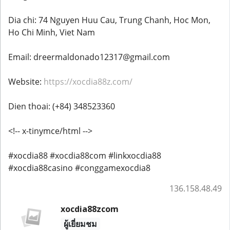
Dia chi: 74 Nguyen Huu Cau, Trung Chanh, Hoc Mon,
Ho Chi Minh, Viet Nam
Email: dreermaldonado12317@gmail.com
Website:
https://xocdia88z.com/
Dien thoai: (+84) 348523360
<!-- x-tinymce/html -->
#xocdia88 #xocdia88com #linkxocdia88
#xocdia88casino #conggamexocdia8
136.158.48.49
xocdia88zcom
ผู้เยี่ยมชม