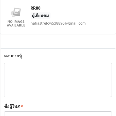
RR88
ผู้เยี่ยมชม
natiastrelow538890@gmail.com
ตอบกระทู้
ชื่อผู้โพส
*