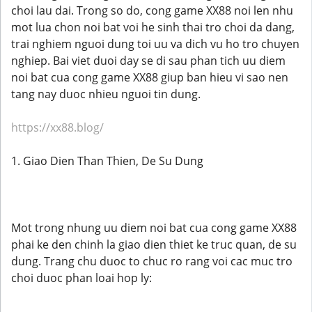
choi lau dai. Trong so do, cong game XX88 noi len nhu
mot lua chon noi bat voi he sinh thai tro choi da dang,
trai nghiem nguoi dung toi uu va dich vu ho tro chuyen
nghiep. Bai viet duoi day se di sau phan tich uu diem
noi bat cua cong game XX88 giup ban hieu vi sao nen
tang nay duoc nhieu nguoi tin dung.
https://xx88.blog/
1. Giao Dien Than Thien, De Su Dung
Mot trong nhung uu diem noi bat cua cong game XX88
phai ke den chinh la giao dien thiet ke truc quan, de su
dung. Trang chu duoc to chuc ro rang voi cac muc tro
choi duoc phan loai hop ly: