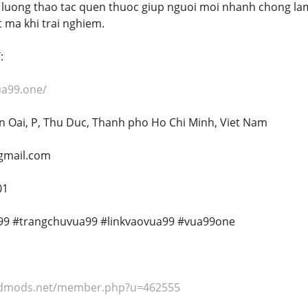
 luong thao tac quen thuoc giup nguoi moi nhanh chong la
 ma khi trai nghiem.
:
ua99.one/
uan Oai, P, Thu Duc, Thanh pho Ho Chi Minh, Viet Nam
gmail.com
01
99 #trangchuvua99 #linkvaovua99 #vua99one
liedmods.net/member.php?u=462555