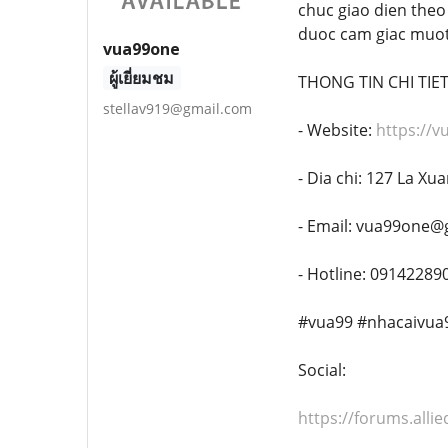
chuc giao dien theo
duoc cam giac muot
vua99one
ผู้เยี่ยมชม
THONG TIN CHI TIET
stellav919@gmail.com
- Website:
https://v
- Dia chi: 127 La X
- Email: vua99one@
- Hotline: 09142289
#vua99 #nhacaivua
Social:
https://forums.al