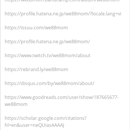
https://profile.hatena.ne.jp/we88mom/?locale.lang=vi
https://issuu.com/we88mom
https://profile.hatena.ne.jp/we88mom/
https://www.twitch.tv/we88mom/about
https://rebrand.ly/we88mom
https://disqus.com/by/we88mom/about/
https://www.goodreads.com/user/show/187665677-
we88mom
https://scholar.google.com/citations?
hl=en&user=neQUiasAAAAJ