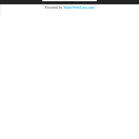
Powered by
MakeWebEasy.com