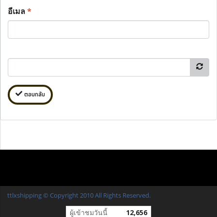
อีเมล
*
ตอบกลับ
ttlxshipping © Copyright 2010 All Rights Reserved.
ผู้เข้าชมวันนี้
12,656