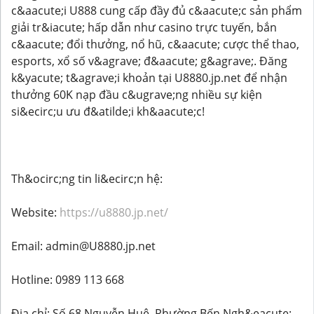
c&aacute;i U888 cung cấp đầy đủ c&aacute;c sản phẩm
giải tr&iacute; hấp dẫn như casino trực tuyến, bắn
c&aacute; đổi thưởng, nổ hũ, c&aacute; cược thể thao,
esports, xổ số v&agrave; đ&aacute; g&agrave;. Đăng
k&yacute; t&agrave;i khoản tại U8880.jp.net để nhận
thưởng 60K nạp đầu c&ugrave;ng nhiều sự kiện
si&ecirc;u ưu đ&atilde;i kh&aacute;c!
Th&ocirc;ng tin li&ecirc;n hệ:
Website:
https://u8880.jp.net/
Email: admin@U8880.jp.net
Hotline: 0989 113 668
Địa chỉ: Số 68 Nguyễn Huệ, Phường Bến Ngh&eacute;,