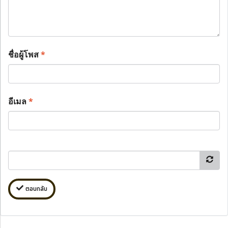
ชื่อผู้โพส
*
อีเมล
*
ตอบกลับ