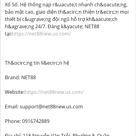
Xổ Số. Hệ thống nạp r&uacute;t nhanh ch&oacute;ng,
bảo mật cao, giao diện th&acirc;n thiện tr&ecirc;n mọi
thiết bị c&ugrave;ng đội ngũ hỗ trợ kh&aacute;ch
h&agrave;ng 24/7. Đăng k&yacute; NET88
tại:
https://net88new.us.com/
Th&ocirc;ng tin li&ecirc;n hệ
Brand: NET88
Website:
https://net88new.us.com/
Email: support@net88new.us.com
Phone: 0916742889
Địa chỉ: 118 Nguyễn Văn Trỗi, Phường 8, Quận