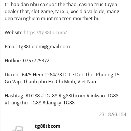
tri hap dan nhu ca cuoc the thao, casino truc tuyen
dealer that, slot game, tai xiu, xoc dia va lo de, mang
den trai nghiem muot ma tren moi thiet bi.
Website:
https://tg88tb.com/
Email: tg88tbcom@gmail.com
Hotline: 0767725372
Dia chi: 64/5 Hem 1264/78 D. Le Duc Tho, Phuong 15,
Go Vap, Thanh pho Ho Chi Minh, Viet Nam
Hashtag: #TG88 #TG_88 #tg88tbcom #linkvao_TG88
#trangchu_TG88 #dangky_TG88
123.18.93.154
tg88tbcom