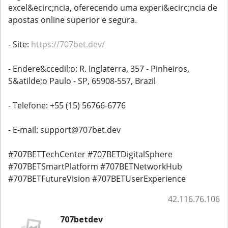
excel&ecirc;ncia, oferecendo uma experi&ecirc;ncia de
apostas online superior e segura.
- Site:
https://707bet.dev/
- Endere&ccedil;o: R. Inglaterra, 357 - Pinheiros,
S&atilde;o Paulo - SP, 65908-557, Brazil
- Telefone: +55 (15) 56766-6776
- E-mail: support@707bet.dev
#707BETTechCenter #707BETDigitalSphere
#707BETSmartPlatform #707BETNetworkHub
#707BETFutureVision #707BETUserExperience
42.116.76.106
707betdev