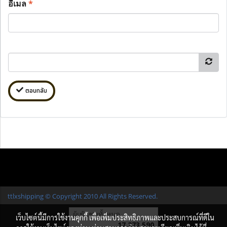
อีเมล
*
ตอบกลับ
ttlxshipping © Copyright 2010 All Rights Reserved.
ผู้เข้าชมทั้งหมด
เว็บไซต์นี้มีการใช้งานคุกกี้ เพื่อเพิ่มประสิทธิภาพและประสบการณ์ที่ดีใน
17,273,590