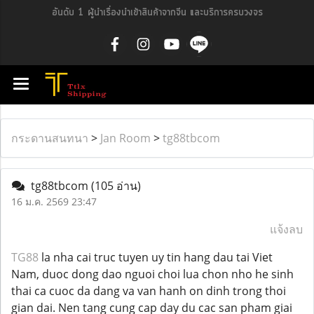
อันดับ 1 ผู้นำเรื่องนำเข้าสินค้าจากจีน และบริการครบวงจร
กระดานสนทนา
>
Jan Room
>
tg88tbcom
tg88tbcom
(105 อ่าน)
16 ม.ค. 2569 23:47
แจ้งลบ
TG88
la nha cai truc tuyen uy tin hang dau tai Viet
Nam, duoc dong dao nguoi choi lua chon nho he sinh
thai ca cuoc da dang va van hanh on dinh trong thoi
gian dai. Nen tang cung cap day du cac san pham giai