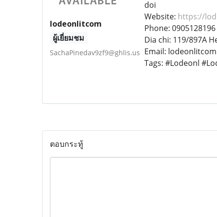
doi
Website:
https://lod
lodeonlitcom
Phone: 0905128196
ผู้เยี่ยมชม
Dia chi: 119/897A 
Email: lodeonlitco
SachaPinedav9zf9@ghlis.us
Tags: #Lodeonl #L
ตอบกระทู้