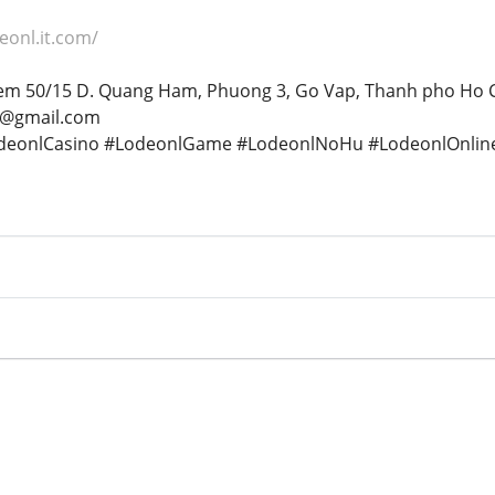
eonl.it.com/
Hem 50/15 D. Quang Ham, Phuong 3, Go Vap, Thanh pho Ho C
m@gmail.com
odeonlCasino #LodeonlGame #LodeonlNoHu #LodeonlOnlin