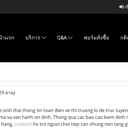
เข
น้าแรก
บริการ
Q&A
ฟอร์มสั่งซื้อ
กติ
29 อ่าน)
sinh thai thong tin toan dien ve thi truong lo de truc tuyen
ma va van hanh on dinh. Thong qua cac bao cao kiem dinh n
h hang,
Lodeonl
ho tro nguoi choi tiep can nhung nen tang gi