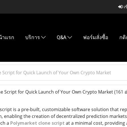
เข
น้าแรก
บริการ
Q&A
ฟอร์มสั่งซื้อ
กติ
 Script for Quick Launch of Your Own Crypto Market
 Script for Quick Launch of Your Own Crypto Market
(161 อ
cript is a pre-built, customizable software solution that repl
, enabling the creation of decentralized prediction markets
uch a
Polymarket clone script
at a minimal cost, providing