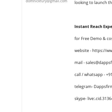
domnickfury@gmail.com
looking to launch t
Instant Reach Exp
for Free Demo & co
website - https://
mail - sales@dapps
call / whatsapp - +
telegram- Dappsfir
skype- live:.cid.31