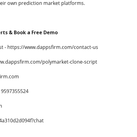
heir own prediction market platforms.
erts & Book a Free Demo
st - https://www.dappsfirm.com/contact-us
www.dappsfirm.com/polymarket-clone-script
firm.com
919597355524
m
364a310d2d094f?chat