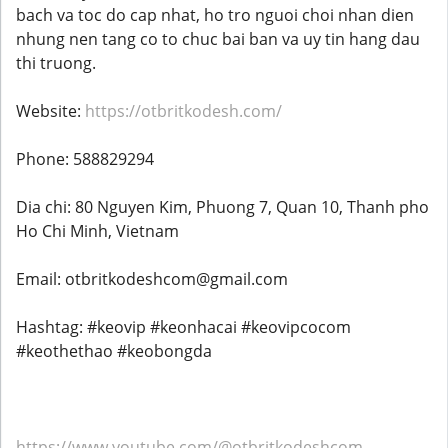
bach va toc do cap nhat, ho tro nguoi choi nhan dien
nhung nen tang co to chuc bai ban va uy tin hang dau
thi truong.
Website:
https://otbritkodesh.com/
Phone: 588829294
Dia chi: 80 Nguyen Kim, Phuong 7, Quan 10, Thanh pho
Ho Chi Minh, Vietnam
Email: otbritkodeshcom@gmail.com
Hashtag: #keovip #keonhacai #keovipcocom
#keothethao #keobongda
https://www.youtube.com/@otbritkodeshcom