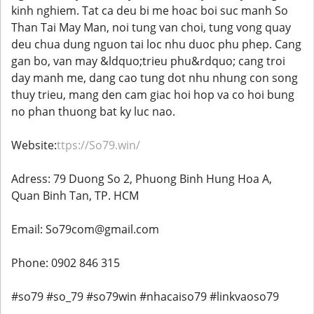
kinh nghiem. Tat ca deu bi me hoac boi suc manh So
Than Tai May Man, noi tung van choi, tung vong quay
deu chua dung nguon tai loc nhu duoc phu phep. Cang
gan bo, van may &ldquo;trieu phu&rdquo; cang troi
day manh me, dang cao tung dot nhu nhung con song
thuy trieu, mang den cam giac hoi hop va co hoi bung
no phan thuong bat ky luc nao.
Website:
ttps://So79.win/
Adress: 79 Duong So 2, Phuong Binh Hung Hoa A,
Quan Binh Tan, TP. HCM
Email: So79com@gmail.com
Phone: 0902 846 315
#so79 #so_79 #so79win #nhacaiso79 #linkvaoso79