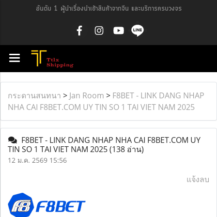
อันดับ 1 ผู้นำเรื่องนำเข้าสินค้าจากจีน และบริการครบวงจร
กระดานสนทนา
>
Jan Room
>
F8BET - LINK DANG NHAP
NHA CAI F8BET.COM UY TIN SO 1 TAI VIET NAM 2025
F8BET - LINK DANG NHAP NHA CAI F8BET.COM UY
TIN SO 1 TAI VIET NAM 2025
(138 อ่าน)
12 ม.ค. 2569 15:56
แจ้งลบ