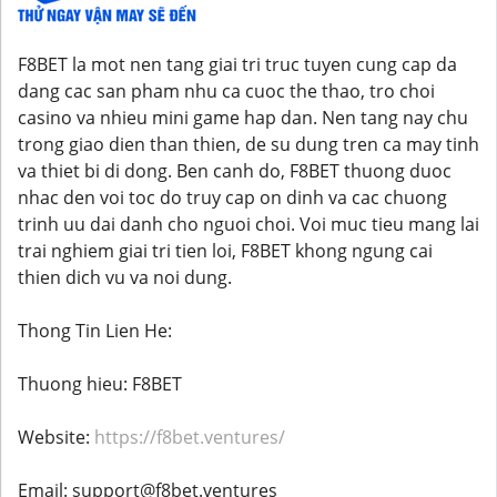
F8BET la mot nen tang giai tri truc tuyen cung cap da
dang cac san pham nhu ca cuoc the thao, tro choi
casino va nhieu mini game hap dan. Nen tang nay chu
trong giao dien than thien, de su dung tren ca may tinh
va thiet bi di dong. Ben canh do, F8BET thuong duoc
nhac den voi toc do truy cap on dinh va cac chuong
trinh uu dai danh cho nguoi choi. Voi muc tieu mang lai
trai nghiem giai tri tien loi, F8BET khong ngung cai
thien dich vu va noi dung.
Thong Tin Lien He:
Thuong hieu: F8BET
Website:
https://f8bet.ventures/
Email: support@f8bet.ventures