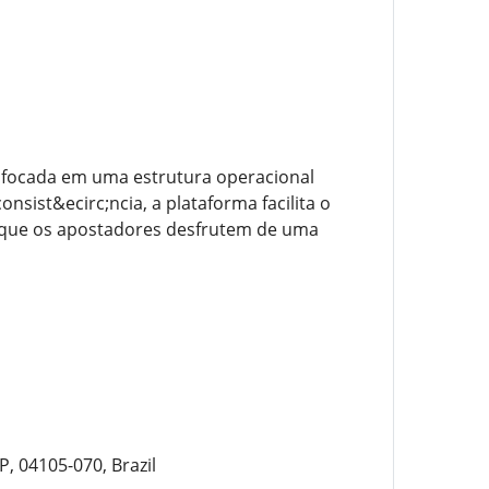
 focada em uma estrutura operacional
onsist&ecirc;ncia, a plataforma facilita o
a que os apostadores desfrutem de uma
P, 04105-070, Brazil