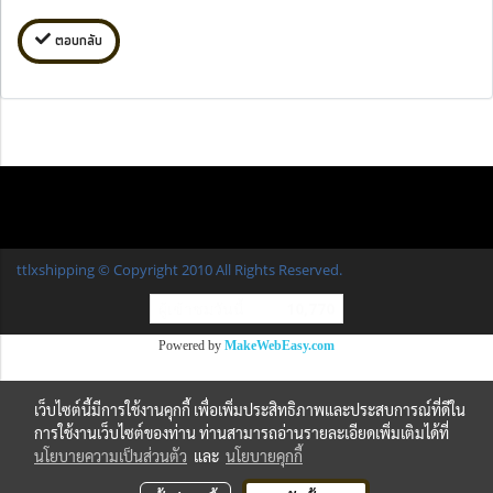
ตอบกลับ
ttlxshipping © Copyright 2010 All Rights Reserved.
ผู้เข้าชมวันนี้
10,770
Powered by
MakeWebEasy.com
เว็บไซต์นี้มีการใช้งานคุกกี้ เพื่อเพิ่มประสิทธิภาพและประสบการณ์ที่ดีใน
การใช้งานเว็บไซต์ของท่าน ท่านสามารถอ่านรายละเอียดเพิ่มเติมได้ที่
นโยบายความเป็นส่วนตัว
และ
นโยบายคุกกี้