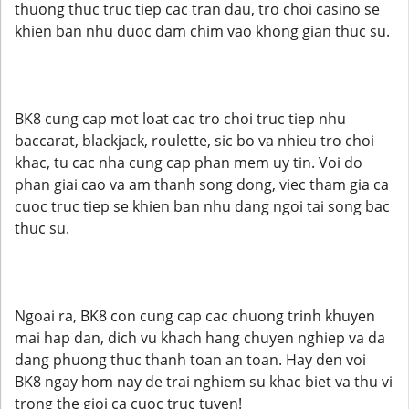
thuong thuc truc tiep cac tran dau, tro choi casino se
khien ban nhu duoc dam chim vao khong gian thuc su.
BK8 cung cap mot loat cac tro choi truc tiep nhu
baccarat, blackjack, roulette, sic bo va nhieu tro choi
khac, tu cac nha cung cap phan mem uy tin. Voi do
phan giai cao va am thanh song dong, viec tham gia ca
cuoc truc tiep se khien ban nhu dang ngoi tai song bac
thuc su.
Ngoai ra, BK8 con cung cap cac chuong trinh khuyen
mai hap dan, dich vu khach hang chuyen nghiep va da
dang phuong thuc thanh toan an toan. Hay den voi
BK8 ngay hom nay de trai nghiem su khac biet va thu vi
trong the gioi ca cuoc truc tuyen!