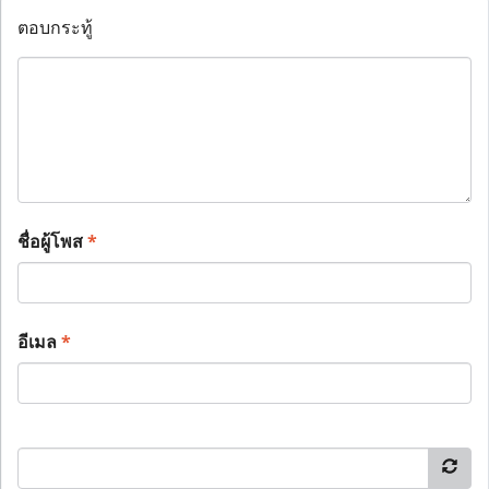
ตอบกระทู้
ชื่อผู้โพส
*
อีเมล
*