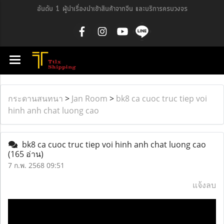
อันดับ 1 ผู้นำเรื่องนำเข้าสินค้าจากจีน และบริการครบวงจร
กระดานสนทนา
>
Jan Room
>
bk8 ca cuoc truc tiep voi
hinh anh chat luong cao
bk8 ca cuoc truc tiep voi hinh anh chat luong cao
(165 อ่าน)
7 ก.พ. 2568 09:51
แจ้งลบ