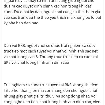
Ngoai ra, viec thay ro hinh anh cung giup nguoi choi
dua ra cac quyet dinh chinh xac hon trong khi dat
cuoc. Du o bat ky dau, nguoi choi cung co the tham gia
vao cac tran dau the thao yeu thich ma khong bo lo bat
ky pha hap dan nao.
Den voi BK8, nguoi choi se duoc trai nghiem ca cuoc
truc tiep mot cach tuyet voi nhat voi hinh anh sac net
va chat luong cao.3. Thuong thuc truc tiep ca cuoc tai
BK8 voi chat luong hinh anh dinh cao
Trai nghiem ca cuoc truc tuyen tai BK8 khong chi dem
lai co hoi thang lon ma con mang den cho nguoi choi
nhung giay phut giai tri thu vi va song dong nhat. Voi
cong nghe tien tien, chat luong hinh anh dinh cao, viec