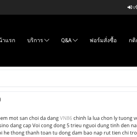
เข
น้าแรก
บริการ
Q&A
ฟอร์มสั่งซื้อ
กติ
)
iem mot san choi da dang
VN86
chinh la lua chon ly tuong 
asino dang cap Voi cong dong 5 trieu nguoi dung tinh den 
i he thong thanh toan tu dong dam bao nap rut tien chi tr