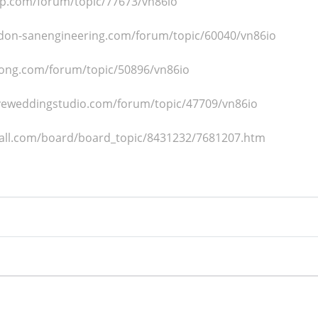
p.com/forum/topic/77673/vn86io
don-sanengineering.com/forum/topic/60040/vn86io
ong.com/forum/topic/50896/vn86io
veweddingstudio.com/forum/topic/47709/vn86io
all.com/board/board_topic/8431232/7681207.htm