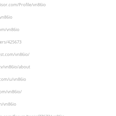
isor.com/Profile/vn86io
/vn86io
com/vn86io
sers/425673
est.com/vn86io/
tv/vn86io/about
.com/u/vn86io
com/vn86io/
m/vn86io