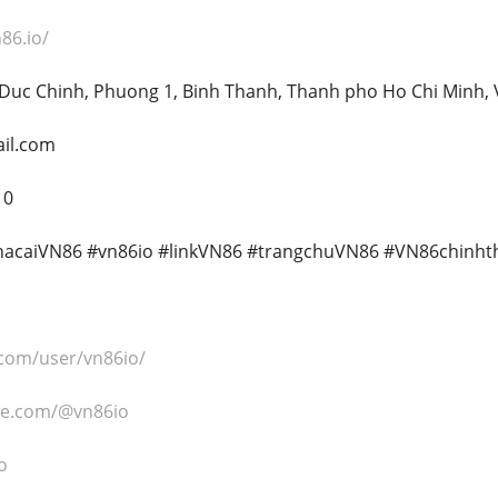
n86.io/
o Duc Chinh, Phuong 1, Binh Thanh, Thanh pho Ho Chi Minh,
ail.com
10
nhacaiVN86 #vn86io #linkVN86 #trangchuVN86 #VN86chinht
.com/user/vn86io/
be.com/@vn86io
o