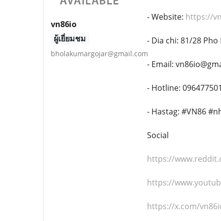
- Website:
https://v
vn86io
ผู้เยี่ยมชม
- Dia chi: 81/28 Ph
bholakumargojar@gmail.com
- Email: vn86io@gm
- Hotline: 09647750
- Hastag: #VN86 #
Social
https://www.reddit
https://www.youtu
https://x.com/vn86i