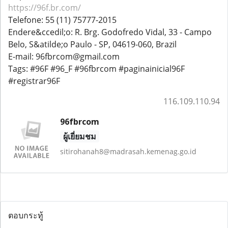
https://96f.br.com/
Telefone: 55 (11) 75777-2015
Endere&ccedil;o: R. Brg. Godofredo Vidal, 33 - Campo
Belo, S&atilde;o Paulo - SP, 04619-060, Brazil
E-mail: 96fbrcom@gmail.com
Tags: #96F #96_F #96fbrcom #paginainicial96F
#registrar96F
116.109.110.94
96fbrcom
ผู้เยี่ยมชม
sitirohanah8@madrasah.kemenag.go.id
ตอบกระทู้