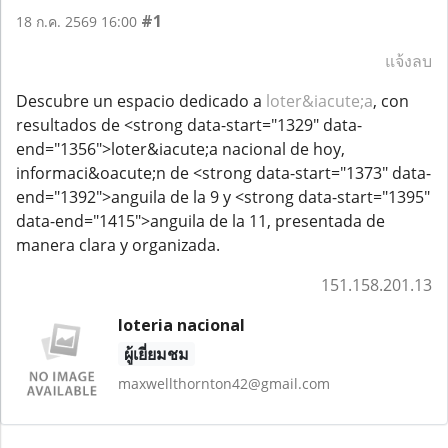
#1
18 ก.ค. 2569 16:00
แจ้งลบ
Descubre un espacio dedicado a
loter&iacute;a
, con
resultados de <strong data-start="1329" data-
end="1356">loter&iacute;a nacional de hoy,
informaci&oacute;n de <strong data-start="1373" data-
end="1392">anguila de la 9 y <strong data-start="1395"
data-end="1415">anguila de la 11, presentada de
manera clara y organizada.
151.158.201.13
loteria nacional
ผู้เยี่ยมชม
maxwellthornton42@gmail.com