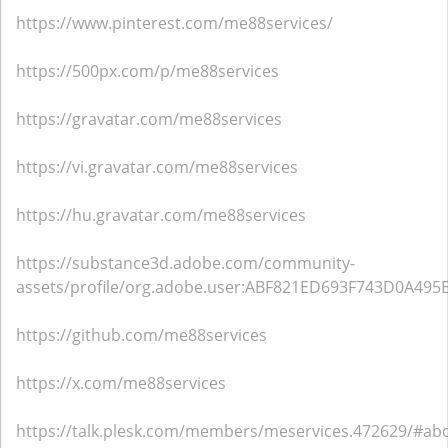
https://www.pinterest.com/me88services/
https://500px.com/p/me88services
https://gravatar.com/me88services
https://vi.gravatar.com/me88services
https://hu.gravatar.com/me88services
https://substance3d.adobe.com/community-
assets/profile/org.adobe.user:ABF821ED693F743D0A49
https://github.com/me88services
https://x.com/me88services
https://talk.plesk.com/members/meservices.472629/#ab