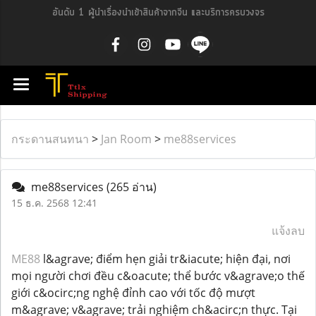
อันดับ 1 ผู้นำเรื่องนำเข้าสินค้าจากจีน และบริการครบวงจร
กระดานสนทนา
>
Jan Room
>
me88services
me88services
(265 อ่าน)
15 ธ.ค. 2568 12:41
แจ้งลบ
ME88
l&agrave; điểm hẹn giải tr&iacute; hiện đại, nơi
mọi người chơi đều c&oacute; thể bước v&agrave;o thế
giới c&ocirc;ng nghệ đỉnh cao với tốc độ mượt
m&agrave; v&agrave; trải nghiệm ch&acirc;n thực. Tại