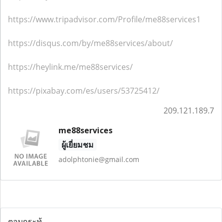
https://www.tripadvisor.com/Profile/me88services1
https://disqus.com/by/me88services/about/
https://heylink.me/me88services/
https://pixabay.com/es/users/53725412/
209.121.189.7
me88services
ผู้เยี่ยมชม
adolphtonie@gmail.com
ตอบกระทู้