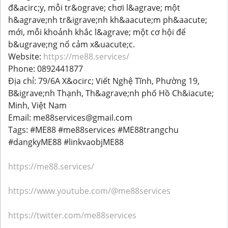
đ&acirc;y, mỗi tr&ograve; chơi l&agrave; một
h&agrave;nh tr&igrave;nh kh&aacute;m ph&aacute;
mới, mỗi khoảnh khắc l&agrave; một cơ hội để
b&ugrave;ng nổ cảm x&uacute;c.
Website:
https://me88.services/
Phone: 0892441877
Địa chỉ: 79/6A X&ocirc; Viết Nghệ Tĩnh, Phường 19,
B&igrave;nh Thạnh, Th&agrave;nh phố Hồ Ch&iacute;
Minh, Việt Nam
Email: me88services@gmail.com
Tags: #ME88 #me88services #ME88trangchu
#dangkyME88 #linkvaobjME88
https://me88.services/
https://www.youtube.com/@me88services
https://twitter.com/me88services