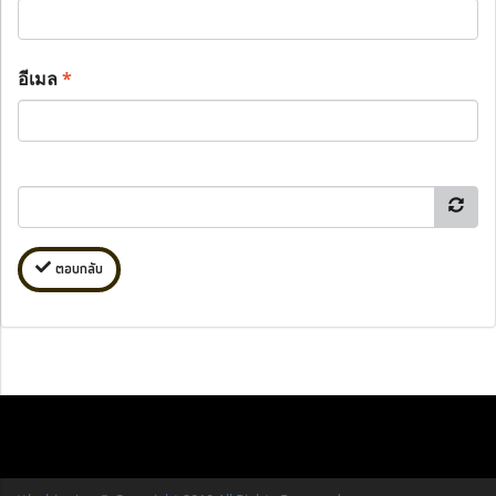
อีเมล
*
ตอบกลับ