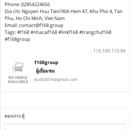
Phone: 02854224656
Dia chi: Nguyen Huu Tien/90A Hem 47, Khu Pho 4, Tan
Phu, Ho Chi Minh, Viet Nam
Email: contact@f168.group
Tags: #f168 #nhacaif168 #linkf168 #trangchuf168
#f168group
116.109.110.94
f168group
ผู้เยี่ยมชม
bud03076@gmail.com
ตอบกระทู้