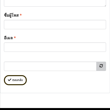
ชื่อผู้โพส
*
อีเมล
*
ตอบกลับ