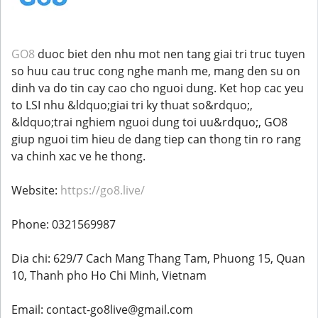
GO8
duoc biet den nhu mot nen tang giai tri truc tuyen
so huu cau truc cong nghe manh me, mang den su on
dinh va do tin cay cao cho nguoi dung. Ket hop cac yeu
to LSI nhu &ldquo;giai tri ky thuat so&rdquo;,
&ldquo;trai nghiem nguoi dung toi uu&rdquo;, GO8
giup nguoi tim hieu de dang tiep can thong tin ro rang
va chinh xac ve he thong.
Website:
https://go8.live/
Phone: 0321569987
Dia chi: 629/7 Cach Mang Thang Tam, Phuong 15, Quan
10, Thanh pho Ho Chi Minh, Vietnam
Email: contact-go8live@gmail.com