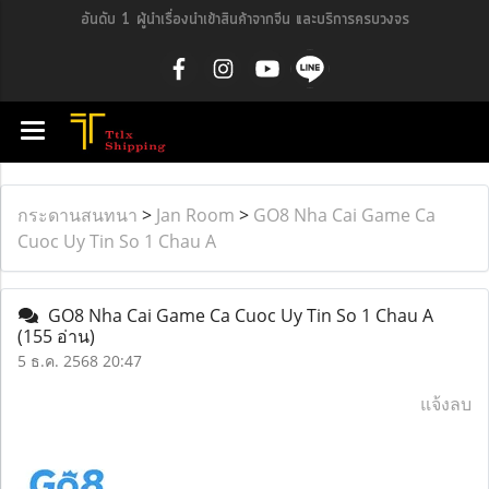
อันดับ 1 ผู้นำเรื่องนำเข้าสินค้าจากจีน และบริการครบวงจร
กระดานสนทนา
>
Jan Room
>
GO8 Nha Cai Game Ca
Cuoc Uy Tin So 1 Chau A
GO8 Nha Cai Game Ca Cuoc Uy Tin So 1 Chau A
(155 อ่าน)
5 ธ.ค. 2568 20:47
แจ้งลบ