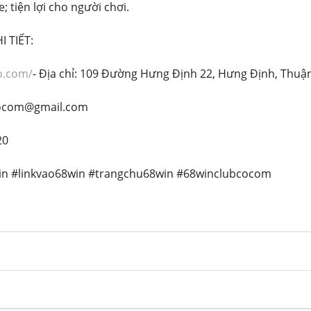
 tiện lợi cho người chơi.
I TIẾT:
o.com/
- Địa chỉ: 109 Đường Hưng Định 22, Hưng Định, Thuậ
bcocom@gmail.com
20
in #linkvao68win #trangchu68win #68winclubcocom