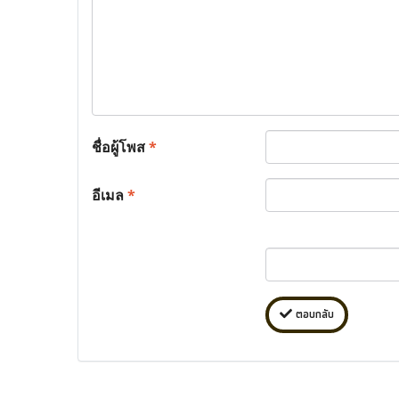
ชื่อผู้โพส
*
อีเมล
*
ตอบกลับ