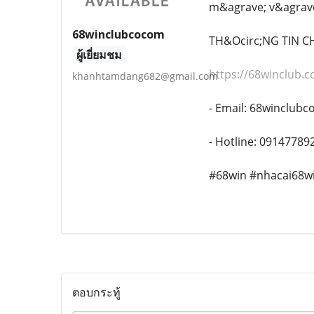
m&agrave; v&agrave;
68winclubcocom
TH&Ocirc;NG TIN CH
ผู้เยี่ยมชม
https://68winclub.c
khanhtamdang682@gmail.com
- Email: 68winclu
- Hotline: 09147789
#68win #nhacai68w
ตอบกระทู้