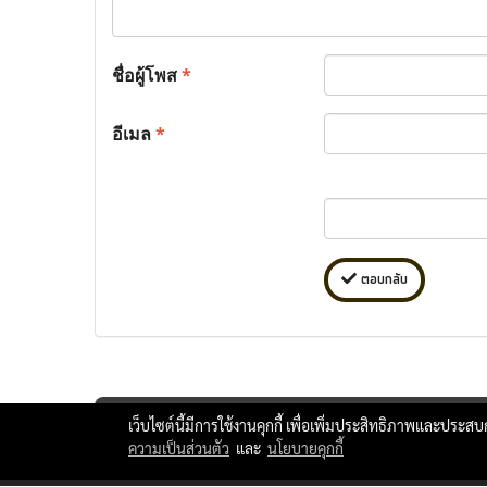
ชื่อผู้โพส
*
อีเมล
*
ตอบกลับ
เว็บไซต์นี้มีการใช้งานคุกกี้ เพื่อเพิ่มประสิทธิภาพและประส
ความเป็นส่วนตัว
และ
นโยบายคุกกี้