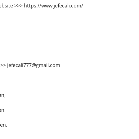
bsite >>> https://www.jefecali.com/
>>> jefecali777@gmail.com
en,
en,
fen,