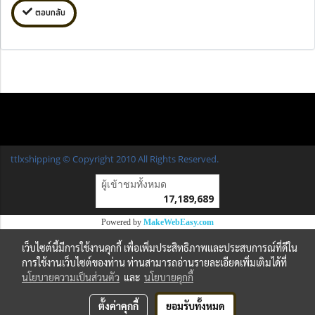
ตอบกลับ
ttlxshipping © Copyright 2010 All Rights Reserved.
ผู้เข้าชมวันนี้
1,755
Powered by
MakeWebEasy.com
เว็บไซต์นี้มีการใช้งานคุกกี้ เพื่อเพิ่มประสิทธิภาพและประสบการณ์ที่ดีใน
การใช้งานเว็บไซต์ของท่าน ท่านสามารถอ่านรายละเอียดเพิ่มเติมได้ที่
นโยบายความเป็นส่วนตัว
และ
นโยบายคุกกี้
ตั้งค่าคุกกี้
ยอมรับทั้งหมด