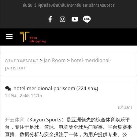
อันดับ 1 ผู้นำเรื่องนำเข้าสินค้าจากจีน และบริการครบวงจร
กระดานสนทนา
>
Jan Room
>
hotel-meridional-
pariscom
hotel-meridional-pariscom
(224 อ่าน)
12 พ.ย. 2568 14:15
แจ้งลบ
开云体育
（Kaiyun Sports）是亚洲领先的综合体育娱乐平
台，专注于足球、篮球、电竞等全球热门赛事。平台集赛事
直播、数据分析与安全投注于一体，为用户提供专业、公