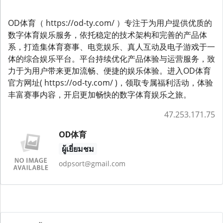
OD体育（ https://od-ty.com/ ）专注于为用户提供优质的
数字体育娱乐服务，依托稳定的技术架构和完善的产品体
系，打造集体育赛事、电竞娱乐、真人互动及电子游戏于一
体的综合娱乐平台。平台持续优化产品体验与运营服务，致
力于为用户带来更加流畅、便捷的娱乐体验。进入OD体育
官方网址( https://od-ty.com/ )，领取专属福利活动，体验
丰富赛事内容，开启更加畅快的数字体育娱乐之旅。
47.253.171.75
OD体育
ผู้เยี่ยมชม
odpsort@gmail.com