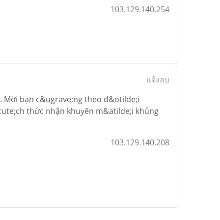
103.129.140.254
แจ้งลบ
. Mời bạn c&ugrave;ng theo d&otilde;i
cute;ch thức nhận khuyến m&atilde;i khủng
103.129.140.208