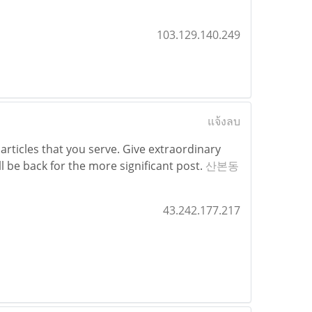
103.129.140.249
แจ้งลบ
 articles that you serve. Give extraordinary
l be back for the more significant post.
산본동
43.242.177.217