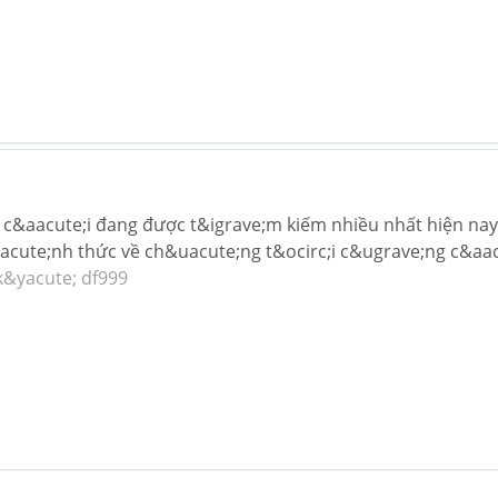
c&aacute;i đang được t&igrave;m kiếm nhiều nhất hiện nay
iacute;nh thức về ch&uacute;ng t&ocirc;i c&ugrave;ng c&aa
&yacute; df999