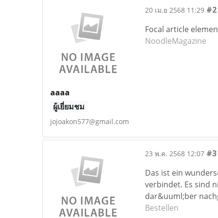
#2
20 เม.ย 2568 11:29
Focal article eleme
NoodleMagazine
aaaa
ผู้เยี่ยมชม
jojoakon577@gmail.com
#3
23 พ.ค. 2568 12:07
Das ist ein wunders
verbindet. Es sind 
dar&uuml;ber nachge
Bestellen