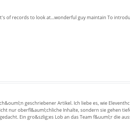
nt's of records to look at...wonderful guy maintain To intr
ch&ouml;n geschriebener Artikel. Ich liebe es, wie Eleventhc
nicht nur oberfl&auml;chliche Inhalte, sondern sie gehen ti
dacht. Ein gro&szlig;es Lob an das Team f&uuml;r die auss