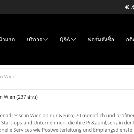
เข
น้าแรก
บริการ
Q&A
ฟอร์มสั่งซื้อ
กติ
in Wien
in Wien
(237 อ่าน)
menadresse in Wien ab nur &euro; 70 monatlich und profitier
;r Start-ups und Unternehmen, die ihre Pr&auml;senz in de
onelle Services wie Postweiterleitung und Empfangsdienste f