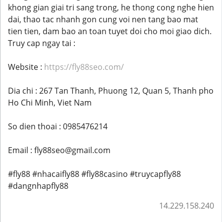
khong gian giai tri sang trong, he thong cong nghe hien
dai, thao tac nhanh gon cung voi nen tang bao mat
tien tien, dam bao an toan tuyet doi cho moi giao dich.
Truy cap ngay tai :
Website :
https://fly88seo.com/
Dia chi : 267 Tan Thanh, Phuong 12, Quan 5, Thanh pho
Ho Chi Minh, Viet Nam
So dien thoai : 0985476214
Email : fly88seo@gmail.com
#fly88 #nhacaifly88 #fly88casino #truycapfly88
#dangnhapfly88
14.229.158.240