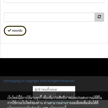
ตอบกลับ
ttlxshipping © Copyright 2010 All Rights Reserved.
ผู้เข้าชมทั้งหมด
17,217,507
เว็บไซต์นี้มีการใช้งานคุกกี้ เพื่อเพิ่มประสิทธิภาพและประสบการณ์ที่ดีใน
การใช้งานเว็บไซต์ของท่าน ท่านสามารถอ่านรายละเอียดเพิ่มเติมได้ที่
Powered by
MakeWebEasy.com
นโยบายความเป็นส่วนตัว
และ
นโยบายคุกกี้