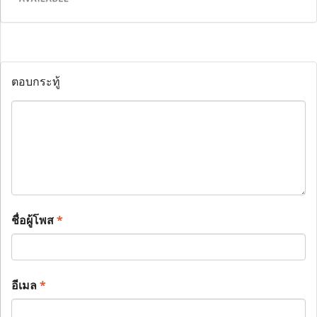
ตอบกระทู้
ชื่อผู้โพส
*
อีเมล
*