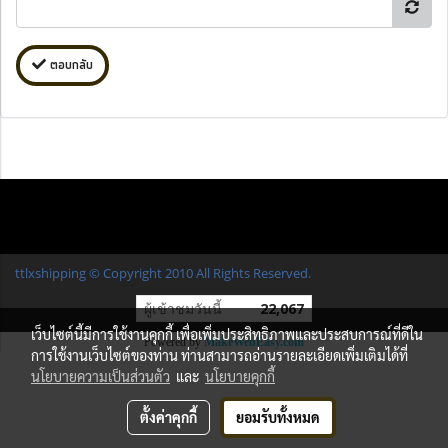
ตอบกลับ
ttlxshipping © Copyright 2010 All Rights Reserved.
ผู้เข้าชมวันนี้
22,067
เว็บไซต์นี้มีการใช้งานคุกกี้ เพื่อเพิ่มประสิทธิภาพและประสบการณ์ที่ดีใน
Powered by
MakeWebEasy.com
การใช้งานเว็บไซต์ของท่าน ท่านสามารถอ่านรายละเอียดเพิ่มเติมได้ที่
นโยบายความเป็นส่วนตัว
และ
นโยบายคุกกี้
ตั้งค่าคุกกี้
ยอมรับทั้งหมด