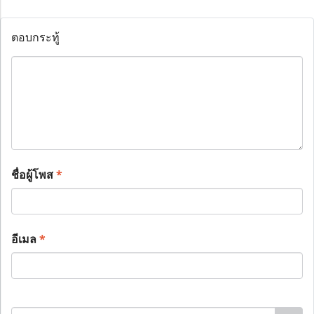
ตอบกระทู้
ชื่อผู้โพส
*
อีเมล
*