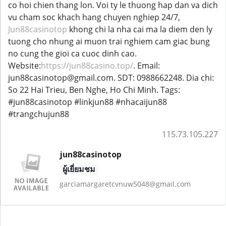
co hoi chien thang lon. Voi ty le thuong hap dan va dich
vu cham soc khach hang chuyen nghiep 24/7,
Jun88casinotop
khong chi la nha cai ma la diem den ly
tuong cho nhung ai muon trai nghiem cam giac bung
no cung the gioi ca cuoc dinh cao.
Website:
https://jun88casino.top/
. Email:
jun88casinotop@gmail.com. SDT: 0988662248. Dia chi:
So 22 Hai Trieu, Ben Nghe, Ho Chi Minh. Tags:
#jun88casinotop #linkjun88 #nhacaijun88
#trangchujun88
115.73.105.227
jun88casinotop
ผู้เยี่ยมชม
garciamargaretcvnuw5048@gmail.com