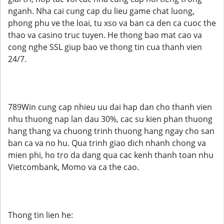
nganh. Nha cai cung cap du lieu game chat luong,
phong phu ve the loai, tu xso va ban ca den ca cuoc the
thao va casino truc tuyen. He thong bao mat cao va
cong nghe SSL giup bao ve thong tin cua thanh vien
24/7.
789Win cung cap nhieu uu dai hap dan cho thanh vien
nhu thuong nap lan dau 30%, cac su kien phan thuong
hang thang va chuong trinh thuong hang ngay cho san
ban ca va no hu. Qua trinh giao dich nhanh chong va
mien phi, ho tro da dang qua cac kenh thanh toan nhu
Vietcombank, Momo va ca the cao.
Thong tin lien he: