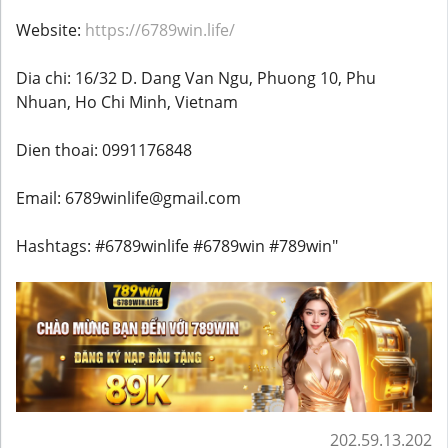
Website:
https://6789win.life/
Dia chi: 16/32 D. Dang Van Ngu, Phuong 10, Phu
Nhuan, Ho Chi Minh, Vietnam
Dien thoai: 0991176848
Email: 6789winlife@gmail.com
Hashtags: #6789winlife #6789win #789win"
202.59.13.202