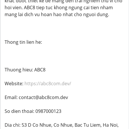
khac duoc thiet ke de mang den trai nghiem thu vi cho
hoi vien. ABC8 tiep tuc khong ngung cai tien nham
mang lai dich vu hoan hao nhat cho nguoi dung.
Thong tin lien he:
Thuong hieu: ABC8
Website:
https://abc8com.dev/
Email: contact@abc8com.dev
So dien thoai: 0987000123
Dia chi: 53 D Co Nhue, Co Nhue, Bac Tu Liem, Ha Noi,