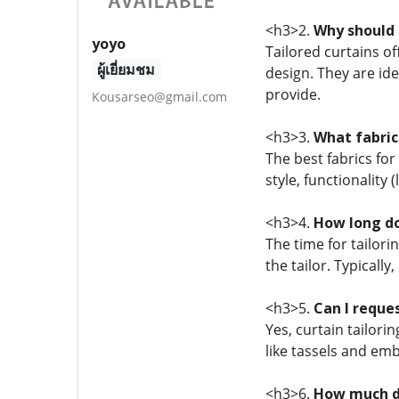
<h3>2.
Why should 
yoyo
Tailored curtains of
ผู้เยี่ยมชม
design. They are ide
provide.
Kousarseo@gmail.com
<h3>3.
What fabric
The best fabrics for
style, functionality 
<h3>4.
How long do
The time for tailori
the tailor. Typicall
<h3>5.
Can I reque
Yes, curtain tailori
like tassels and emb
<h3>6.
How much do