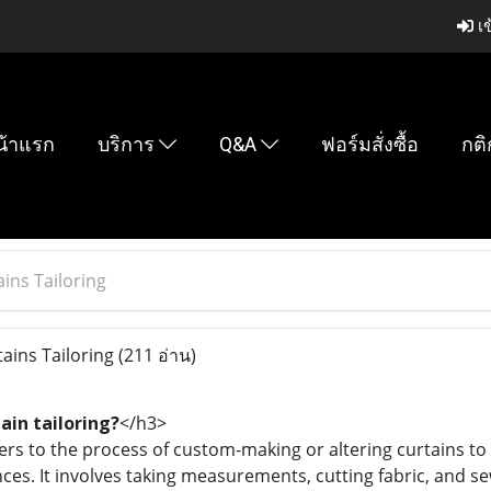
เข
น้าแรก
บริการ
Q&A
ฟอร์มสั่งซื้อ
กติ
ins Tailoring
ains Tailoring
(211 อ่าน)
ain tailoring?
</h3>
fers to the process of custom-making or altering curtains to f
ces. It involves taking measurements, cutting fabric, and sew