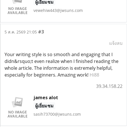
ผู้เยี่ยมชม
vewehiw443@jwsuns.com
#3
5 ส.ค. 2569 21:05
แจ้งลบ
Your writing style is so smooth and engaging that I
didn&rsquo;t even realize when I finished reading the
whole article. The information is extremely helpful,
especially for beginners. Amazing work!
Hi88
39.34.158.22
james alot
ผู้เยี่ยมชม
sasih73700@jwsuns.com