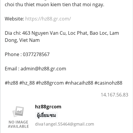
choi thu thiet muon kiem tien that moi ngay.
Website:
https://hz88.gr.com/
Dia chi: 463 Nguyen Van Cu, Loc Phat, Bao Loc, Lam
Dong, Viet Nam
Phone : 0377278567
Email : admin@hz88.gr.com
#hz88 #hz_88 #hz88grcom #nhacaihz88 #casinohz88
14.167.56.83
hz88grcom
ผู้เยี่ยมชม
diva1angel.55464@gmail.com