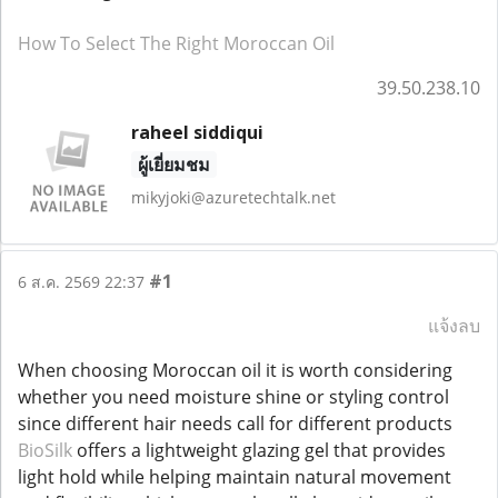
How To Select The Right Moroccan Oil
39.50.238.10
raheel siddiqui
ผู้เยี่ยมชม
mikyjoki@azuretechtalk.net
#1
6 ส.ค. 2569 22:37
แจ้งลบ
When choosing Moroccan oil it is worth considering
whether you need moisture shine or styling control
since different hair needs call for different products
BioSilk
offers a lightweight glazing gel that provides
light hold while helping maintain natural movement