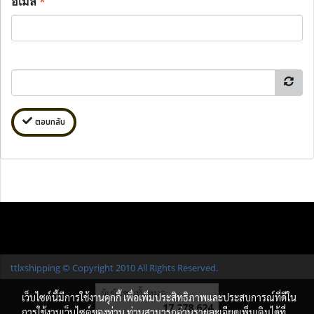
อีเมล
*
ตอบกลับ
ttlxshipping © Copyright 2010 All Rights Reserved.
ผู้เข้าชมทั้งหมด
เว็บไซต์นี้มีการใช้งานคุกกี้ เพื่อเพิ่มประสิทธิภาพและประสบการณ์ที่ดีใน
17,278,624
การใช้งานเว็บไซต์ของท่าน ท่านสามารถอ่านรายละเอียดเพิ่มเติมได้ที่