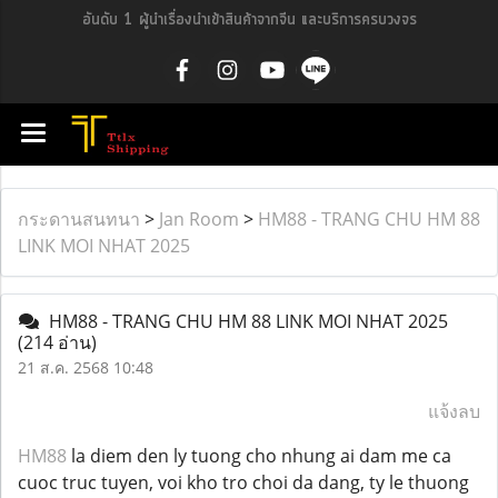
อันดับ 1 ผู้นำเรื่องนำเข้าสินค้าจากจีน และบริการครบวงจร
กระดานสนทนา
>
Jan Room
>
HM88 - TRANG CHU HM 88
LINK MOI NHAT 2025
HM88 - TRANG CHU HM 88 LINK MOI NHAT 2025
(214 อ่าน)
21 ส.ค. 2568 10:48
แจ้งลบ
HM88
la diem den ly tuong cho nhung ai dam me ca
cuoc truc tuyen, voi kho tro choi da dang, ty le thuong