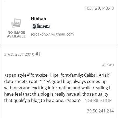
103.129.140.48
Hibbah
ผู้เยี่ยมชม
jojoakon577@gmail.com
#1
3 ต.ค. 2567 20:10
แจ้งลบ
<span style="font-size: 11pt; font-family: Calibri, Arial;"
data-sheets-root="1">A good blog always comes-up
with new and exciting information and while reading I
have feel that this blog is really have all those quality
that qualify a blog to be a one. </span>
LINGERIE SHOP
39.50.241.214