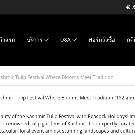
เข
น้าแรก
บริการ
Q&A
ฟอร์มสั่งซื้อ
กติ
ashmir Tulip Festival Where Blooms Meet Tradition
shmir Tulip Festival Where Blooms Meet Tradition
(182 อ่าน
uty of the Kashmir Tulip Festival with Peacock Holidays! Im
ld-renowned tulip gardens of Kashmir. Our expertly curated
ctacular floral event amidst stunning landscapes and cultur