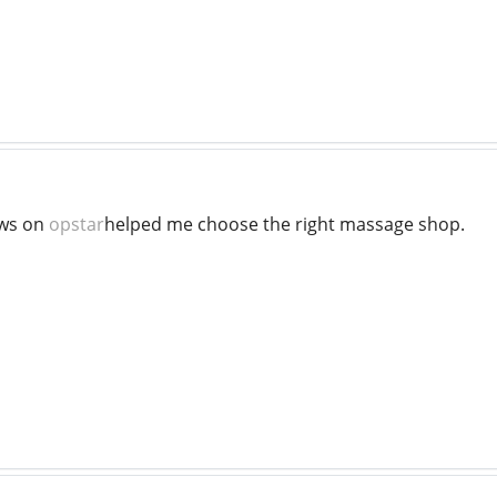
ews on
opstar
helped me choose the right massage shop.