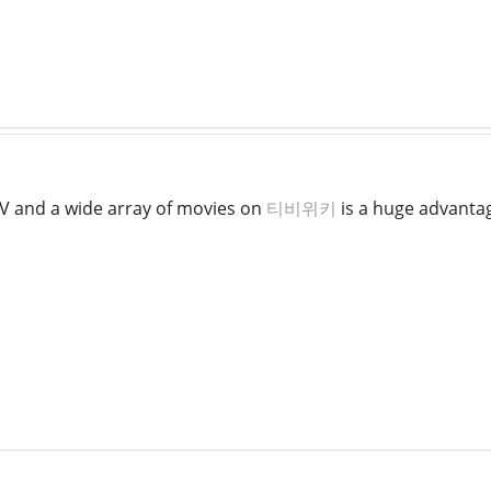
 TV and a wide array of movies on
티비위키
is a huge advantag