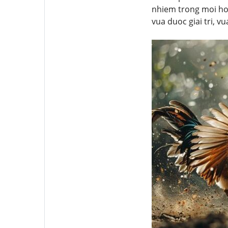
nhiem trong moi ho
vua duoc giai tri, v