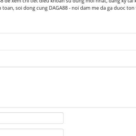
 de xem chi tiet dieu khoan su dung moi nhat, dang ky tai
 an toan, soi dong cung DAGA88 - noi dam me da ga duoc ton