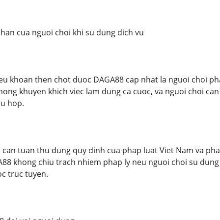
 han cua nguoi choi khi su dung dich vu
u khoan then chot duoc DAGA88 cap nhat la nguoi choi phai
hong khuyen khich viec lam dung ca cuoc, va nguoi choi can 
u hop.
i can tuan thu dung quy dinh cua phap luat Viet Nam va pha
88 khong chiu trach nhiem phap ly neu nguoi choi su dung 
c truc tuyen.