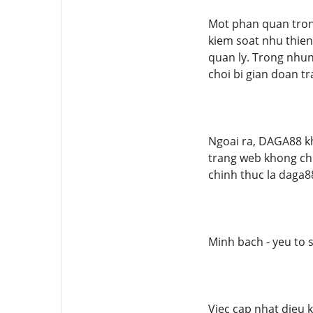
Mot phan quan tron
kiem soat nhu thien 
quan ly. Trong nhu
choi bi gian doan tr
Ngoai ra, DAGA88 kh
trang web khong chi
chinh thuc la daga8
Minh bach - yeu to
Viec cap nhat dieu