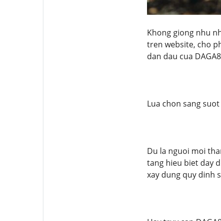
Khong giong nhu nh
tren website, cho p
dan dau cua DAGA88 
Lua chon sang suot 
Du la nguoi moi tha
tang hieu biet day 
xay dung quy dinh s