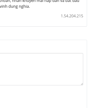
 khoan, nhan khuyen mai hap dan va bat dau
 vinh dung nghia.
1.54.204.215