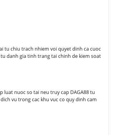
 tu chiu trach nhiem voi quyet dinh ca cuoc
tu danh gia tinh trang tai chinh de kiem soat
p luat nuoc so tai neu truy cap DAGA88 tu
dich vu trong cac khu vuc co quy dinh cam