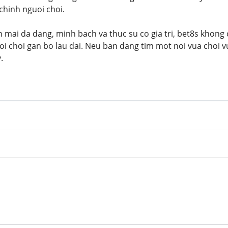
 chinh nguoi choi.
 mai da dang, minh bach va thuc su co gia tri, bet8s khong
oi choi gan bo lau dai. Neu ban dang tim mot noi vua choi 
.