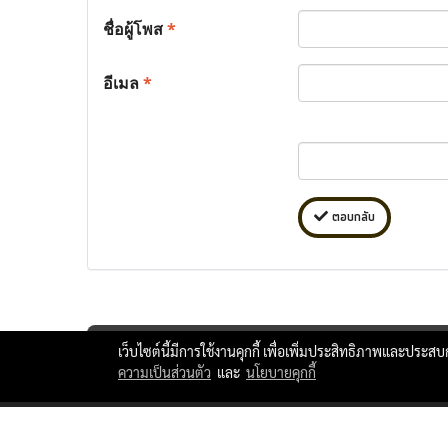
ชื่อผู้โพส
*
อีเมล
*
ตอบกลับ
เว็บไซต์นี้มีการใช้งานคุกกี้ เพื่อเพิ่มประสิทธิภาพและประส
ความเป็นส่วนตัว
และ
นโยบายคุกกี้
ttlxshipping © Copyright 2010 All Rights Reserved.