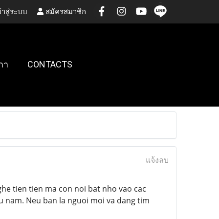
้าสู่ระบบ
สมัครสมาชิก
กา
CONTACTS
แจ้งลบ
he tien tien ma con noi bat nho vao cac
u nam. Neu ban la nguoi moi va dang tim