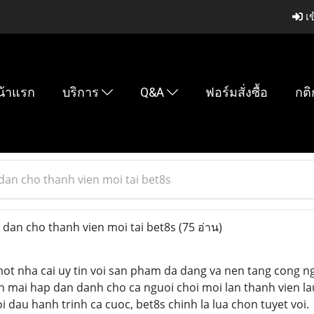
เข
น้าแรก
บริการ
Q&A
ฟอร์มสั่งซื้อ
กติ
an cho thanh vien moi tai bet8s
dan cho thanh vien moi tai bet8s
(75 อ่าน)
ot nha cai uy tin voi san pham da dang va nen tang cong ng
 mai hap dan danh cho ca nguoi choi moi lan thanh vien la
 dau hanh trinh ca cuoc, bet8s chinh la lua chon tuyet voi.