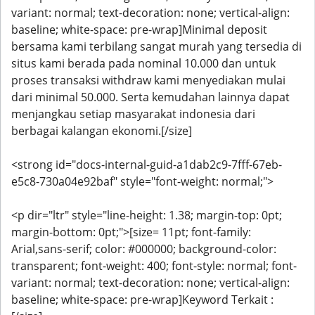
variant: normal; text-decoration: none; vertical-align:
baseline; white-space: pre-wrap]Minimal deposit
bersama kami terbilang sangat murah yang tersedia di
situs kami berada pada nominal 10.000 dan untuk
proses transaksi withdraw kami menyediakan mulai
dari minimal 50.000. Serta kemudahan lainnya dapat
menjangkau setiap masyarakat indonesia dari
berbagai kalangan ekonomi.[/size]
<strong id="docs-internal-guid-a1dab2c9-7fff-67eb-
e5c8-730a04e92baf" style="font-weight: normal;">
<p dir="ltr" style="line-height: 1.38; margin-top: 0pt;
margin-bottom: 0pt;">[size= 11pt; font-family:
Arial,sans-serif; color: #000000; background-color:
transparent; font-weight: 400; font-style: normal; font-
variant: normal; text-decoration: none; vertical-align:
baseline; white-space: pre-wrap]Keyword Terkait :