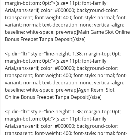
margin-bottom: 0pt;">[size= 11pt; font-family:
Arial,sans-serif; color: #000000; background-color:
transparent; font-weight: 400; font-style: normal; font-
variant: normal; text-decoration: none; vertical-align:
baseline; white-space: pre-wrap]Main Game Slot Online
Bonus Freebet Tanpa Deposit[/size]
<p dir="ltr" style="line-height: 1.38; margin-top: 0pt;
margin-bottom: 0pt;">[size= 11pt; font-family:
Arial,sans-serif; color: #000000; background-color:
transparent; font-weight: 400; font-style: normal; font-
variant: normal; text-decoration: none; vertical-align:
baseline; white-space: pre-wrap]Agen Resmi Slot
Online Bonus Freebet Tanpa Deposit[/size]
<p dir="ltr" style="line-height: 1.38; margin-top: 0pt;
margin-bottom: 0pt;">[size= 11pt; font-family:
Arial,sans-serif; color: #000000; background-color:
transparent; font-weight: 400; font-style: normal; font-