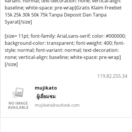
variant: normal; text-decoration: none; vertical-align:
baseline; white-space: pre-wrap]Gratis Klaim Freebet
15k 25k 30k 50k 75k Tanpa Deposit Dan Tanpa
Syarat[/size]
[size= 11pt; font-family: Arial,sans-serif; color: #000000;
background-color: transparent; font-weight: 400; font-
style: normal; font-variant: normal; text-decoration:
none; vertical-align: baseline; white-space: pre-wrap]
[/size]
119.82.255.34
mujikato
ผู้เยี่ยมชม
mujikato@outlook.com