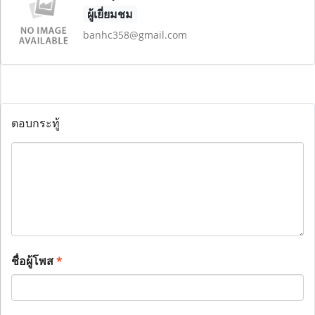
ผู้เยี่ยมชม
banhc358@gmail.com
ตอบกระทู้
ชื่อผู้โพส
*